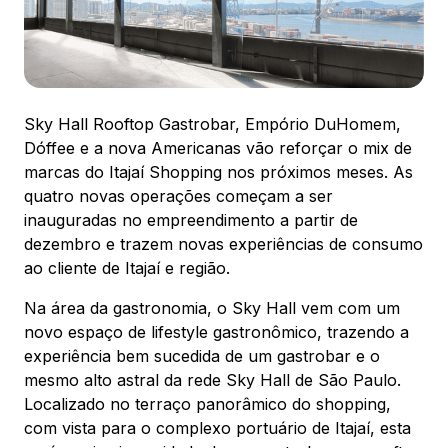
88.301-320
Ver local
Chamar Uber
Sky Hall Rooftop Gastrobar, Empório DuHomem,
Dóffee e a nova Americanas vão reforçar o mix de
CONTATO
marcas do Itajaí Shopping nos próximos meses. As
(47) 3348-4609
quatro novas operações começam a ser
inauguradas no empreendimento a partir de
dezembro e trazem novas experiências de consumo
ao cliente de Itajaí e região.
Na área da gastronomia, o Sky Hall vem com um
Comodidades
Eventos
Cinema
novo espaço de lifestyle gastronômico, trazendo a
experiência bem sucedida de um gastrobar e o
mesmo alto astral da rede Sky Hall de São Paulo.
Localizado no terraço panorâmico do shopping,
Vitrine virtual
com vista para o complexo portuário de Itajaí, esta