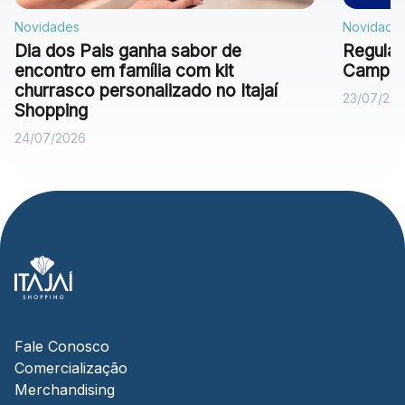
Novidades
Novidade
Dia dos Pais ganha sabor de
Regulam
encontro em família com kit
Campan
churrasco personalizado no Itajaí
23/07/20
Shopping
24/07/2026
Fale Conosco
Comercialização
Merchandising