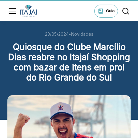
ssar
Guia
23/05/2024
•
Novidades
HORÁRIOS
Lojas
Quiosque do Clube Marcílio
Seg - Sáb 10h às 22h
Dom 14h às 20h
Dias reabre no Itajaí Shopping
di
com bazar de itens em prol
Alimentação e Lazer
ontos
Seg - Sáb 10h às 22h
do Rio Grande do Sul
Dom 11h às 22h
ue suas
ões no
Cinema
Seg - Dom A partir das 14h
ping.
ssar
ENDEREÇO
Rua Samuel Heusi, 234 Centro – Itajaí/SC CEP: