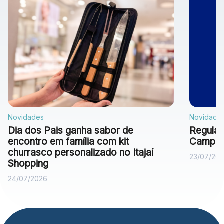
Novidades
Novidade
Dia dos Pais ganha sabor de
Regulam
encontro em família com kit
Campan
churrasco personalizado no Itajaí
23/07/20
Shopping
24/07/2026