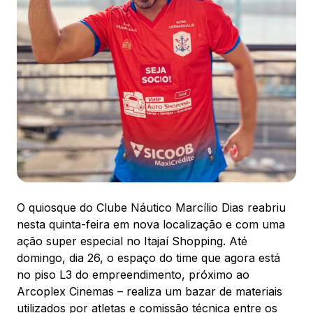
88.301-320
Ver local
Chamar Uber
CONTATO
(47) 3348-4609
O quiosque do Clube Náutico Marcílio Dias reabriu
nesta quinta-feira em nova localização e com uma
Comodidades
Eventos
Cinema
ação super especial no Itajaí Shopping. Até
domingo, dia 26, o espaço do time que agora está
no piso L3 do empreendimento, próximo ao
Arcoplex Cinemas – realiza um bazar de materiais
Vitrine virtual
utilizados por atletas e comissão técnica entre os