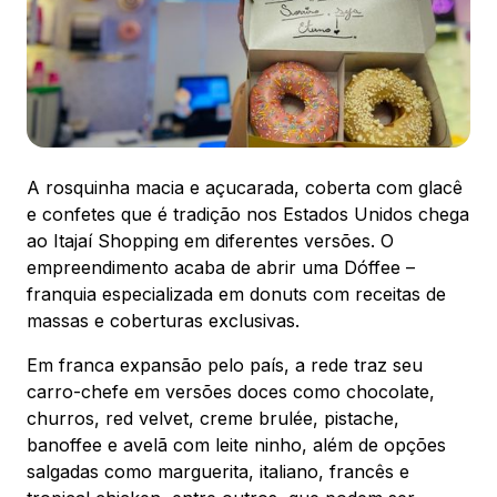
88.301-320
Ver local
Chamar Uber
A rosquinha macia e açucarada, coberta com glacê
CONTATO
(47) 3348-4609
e confetes que é tradição nos Estados Unidos chega
ao Itajaí Shopping em diferentes versões. O
empreendimento acaba de abrir uma Dóffee –
franquia especializada em donuts com receitas de
massas e coberturas exclusivas.
Comodidades
Eventos
Cinema
Em franca expansão pelo país, a rede traz seu
carro-chefe em versões doces como chocolate,
churros, red velvet, creme brulée, pistache,
banoffee e avelã com leite ninho, além de opções
Vitrine virtual
salgadas como marguerita, italiano, francês e