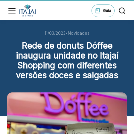
ssar
Guia
11/03/2023
•
Novidades
HORÁRIOS
Lojas
Rede de donuts Dóffee
Seg - Sáb 10h às 22h
Dom 14h às 20h
inaugura unidade no Itajaí
di
Shopping com diferentes
Alimentação e Lazer
ontos
Seg - Sáb 10h às 22h
versões doces e salgadas
Dom 11h às 22h
ue suas
ões no
Cinema
Seg - Dom A partir das 14h
ping.
ssar
ENDEREÇO
Rua Samuel Heusi, 234 Centro – Itajaí/SC CEP: