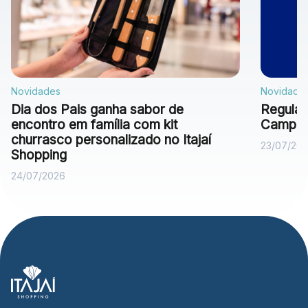
Novidades
Novidade
Dia dos Pais ganha sabor de
Regulam
encontro em família com kit
Campan
churrasco personalizado no Itajaí
23/07/20
Shopping
24/07/2026