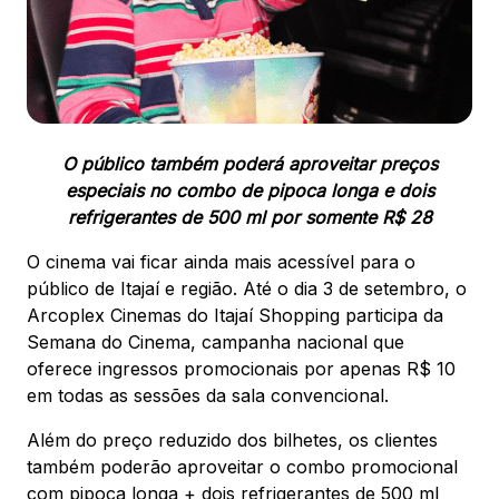
88.301-320
Ver local
Chamar Uber
O público também poderá aproveitar preços
especiais no combo de pipoca longa e dois
CONTATO
(47) 3348-4609
refrigerantes de 500 ml por somente R$ 28
O cinema vai ficar ainda mais acessível para o
público de Itajaí e região. Até o dia 3 de setembro, o
Arcoplex Cinemas do Itajaí Shopping participa da
Semana do Cinema, campanha nacional que
Comodidades
Eventos
Cinema
oferece ingressos promocionais por apenas R$ 10
em todas as sessões da sala convencional.
Além do preço reduzido dos bilhetes, os clientes
também poderão aproveitar o combo promocional
Vitrine virtual
com pipoca longa + dois refrigerantes de 500 ml