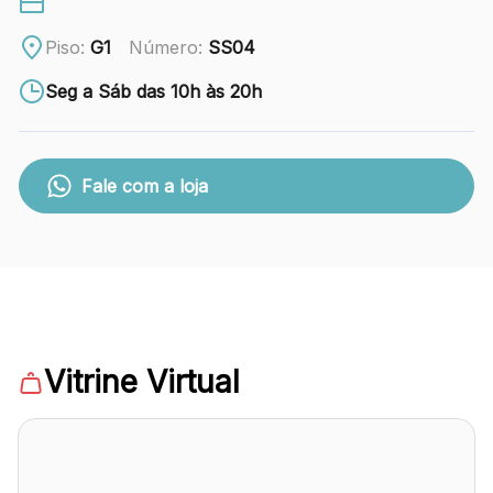
88.301-320
Piso:
G1
Número:
SS04
Ver local
Seg a Sáb das 10h às 20h
Chamar Uber
Fale com a loja
CONTATO
(47) 3348-4609
Comodidades
Eventos
Cinema
Vitrine Virtual
Vitrine virtual