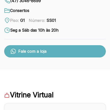
88.301-320
(47) 3046-8699
Consertos
Ver local
Piso:
G1
Número:
SS01
Chamar Uber
Seg a Sáb das 10h às 20h
CONTATO
(47) 3348-4609
Fale com a loja
Comodidades
Eventos
Cinema
Vitrine Virtual
Vitrine virtual