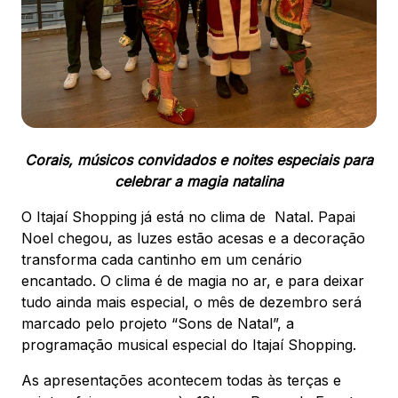
88.301-320
Ver local
Chamar Uber
CONTATO
Corais, músicos convidados e noites especiais para
(47) 3348-4609
celebrar a magia natalina
O Itajaí Shopping já está no clima de Natal. Papai
Noel chegou, as luzes estão acesas e a decoração
transforma cada cantinho em um cenário
encantado. O clima é de magia no ar, e para deixar
Comodidades
Eventos
Cinema
tudo ainda mais especial, o mês de dezembro será
marcado pelo projeto “Sons de Natal”, a
programação musical especial do Itajaí Shopping.
Vitrine virtual
As apresentações acontecem todas às terças e