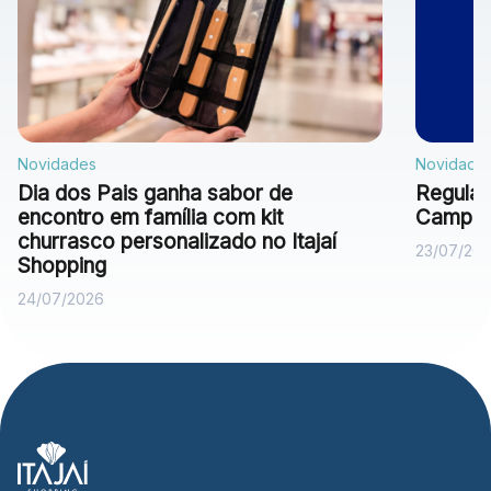
Novidades
Novidade
Dia dos Pais ganha sabor de
Regulam
encontro em família com kit
Campan
churrasco personalizado no Itajaí
23/07/20
Shopping
24/07/2026