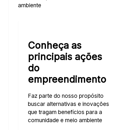
Por
ordo
ambiente
todos
m
os
nossos
cessidade
corredores,
possuímos
igação
Conheça as
claraboias,
que
da
principais ações
permitem
pécie
a
do
entrada
ém
empreendimento
de
luz
xx,
Energia
natural,
sam
Solar
Faz parte do nosso propósito
reduzindo
onomizar
buscar alternativas e inovações
Possuímos
o
ua
que tragam benefícios para a
nossa
consumo
própria
de
comunidade e meio ambiente
ar
usina
energia
los