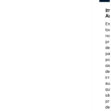
Ir
Au
E
to
no
pr
de
pa
po
si
de
irr
au
qu
sã
pr
de