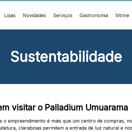
Lojas
Novidades
Serviços
Gastronomia
Vitrine
ÇO
CONTATO
Sustentabilidade
muel Heusi, 234 Centro
(47) 3348-4609
í/SC CEP: 88.301-320
Ver local
Chamar Uber
m visitar o
Palladium Umuarama
ue o empreendimento é mais que um centro de compras, m
itetura, claraboias permitem a entrada de luz natural e n