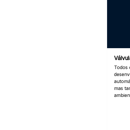
Válvu
Todos 
desenv
automá
mas ta
ambien