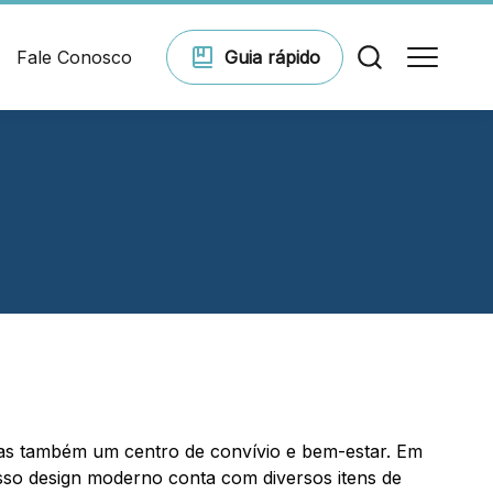
Fale Conosco
Guia
rápido
Comodidades
Eventos
Cinema
as também um centro de convívio e bem-estar. Em
Vitrine virtual
osso design moderno conta com diversos itens de