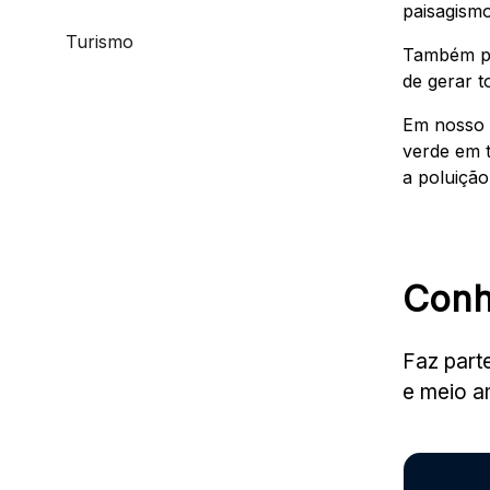
paisagismo
Turismo
Também po
de gerar 
Em nosso t
verde em t
a poluiçã
Conh
Faz part
e meio a