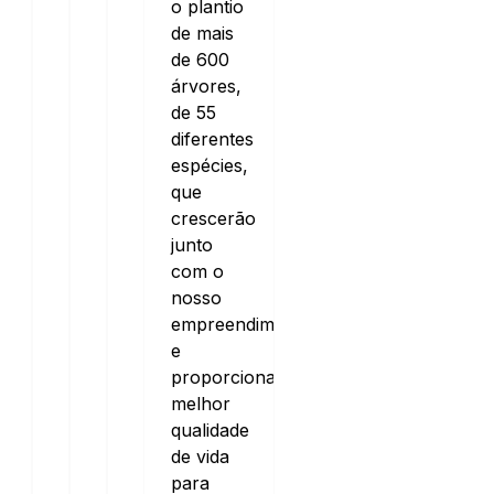
o plantio
meio
de mais
ambiente.
de 600
árvores,
de 55
diferentes
espécies,
que
crescerão
junto
com o
nosso
empreendimento
e
proporcionarão
melhor
qualidade
de vida
para