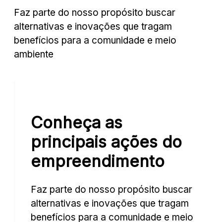
Faz parte do nosso propósito buscar
rigação
alternativas e inovações que tragam
tomática
benefícios para a comunidade e meio
m
ambiente
do
sso
ojeto
isagismo,
Conheça as
ssuímos
stemas
principais ações do
igação
empreendimento
tomáticos,
e
Faz parte do nosso propósito buscar
o
Iluminação
ogramados
alternativas e inovações que tragam
Natural
benefícios para a comunidade e meio