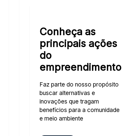
de
elétrica
pactos
energia
e
ientais.
solar,
proporcionando
com
um
Conheça as
3.200
passeio
módulos
ainda
principais ações
de
mais
do
captação,
confortável.
capazes
empreendimento
de
produzir
Paisagismo
toda
Interno
Faz parte do nosso propósito
a
buscar alternativas e
Em
energia
inovações que tragam
nosso
consumida
projeto
benefícios para a comunidade
em
de
e meio ambiente
nossas
paisagismo
áreas
interno,
comuns.