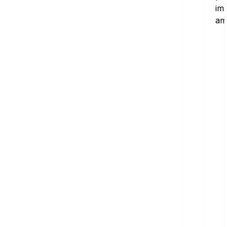
im
amb