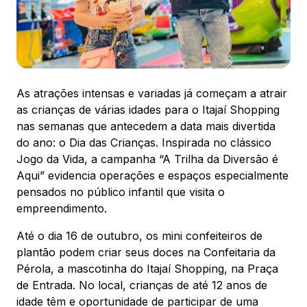
88.301-320
Ver local
Chamar Uber
As atrações intensas e variadas já começam a atrair
as crianças de várias idades para o Itajaí Shopping
CONTATO
nas semanas que antecedem a data mais divertida
(47) 3348-4609
do ano: o Dia das Crianças. Inspirada no clássico
Jogo da Vida, a campanha “A Trilha da Diversão é
Aqui” evidencia operações e espaços especialmente
pensados no público infantil que visita o
empreendimento.
Comodidades
Eventos
Cinema
Até o dia 16 de outubro, os mini confeiteiros de
plantão podem criar seus doces na Confeitaria da
Pérola, a mascotinha do Itajaí Shopping, na Praça
de Entrada. No local, crianças de até 12 anos de
Vitrine virtual
idade têm e oportunidade de participar de uma