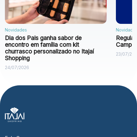
Novidades
Novidade
Dia dos Pais ganha sabor de
Regulam
encontro em família com kit
Campan
churrasco personalizado no Itajaí
23/07/20
Shopping
24/07/2026