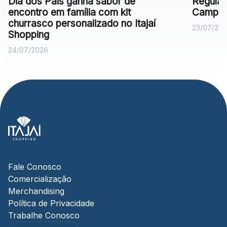
Dia dos Pais ganha sabor de
Regulam
encontro em família com kit
Campan
churrasco personalizado no Itajaí
23/07/20
Shopping
24/07/2026
Fale Conosco
Comercialização
Merchandising
Política de Privacidade
Trabalhe Conosco