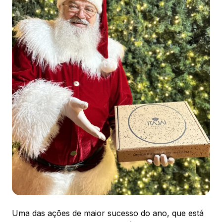
88.301-320
Ver local
Chamar Uber
CONTATO
(47) 3348-4609
Comodidades
Eventos
Cinema
Vitrine virtual
Uma das ações de maior sucesso do ano, que está