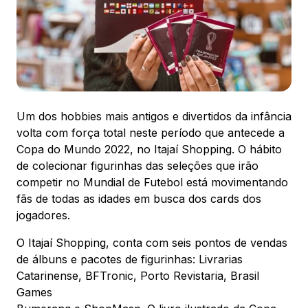
88.301-320
Ver local
Chamar Uber
Um dos hobbies mais antigos e divertidos da infância
CONTATO
(47) 3348-4609
volta com força total neste período que antecede a
Copa do Mundo 2022, no Itajaí Shopping. O hábito
de colecionar figurinhas das seleções que irão
competir no Mundial de Futebol está movimentando
fãs de todas as idades em busca dos cards dos
jogadores.
Comodidades
Eventos
Cinema
O Itajaí Shopping, conta com seis pontos de vendas
de álbuns e pacotes de figurinhas: Livrarias
Catarinense, BFTronic, Porto Revistaria, Brasil
Vitrine virtual
Games