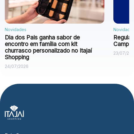
Novidades
Novidade
Dia dos Pais ganha sabor de
Regulam
encontro em família com kit
Campan
churrasco personalizado no Itajaí
23/07/20
Shopping
24/07/2026