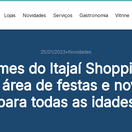
Lojas
Novidades
Serviços
Gastronomia
Vitrine
ÇO
CONTATO
muel Heusi, 234 Centro
(47) 3348-4609
25/01/2023
•
Novidades
í/SC CEP: 88.301-320
es do Itajaí Shopp
Ver local
área de festas e no
Chamar Uber
para todas as idade