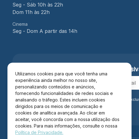
Seg - Sáb 10h às 22h
Dom 11h às 22h
Cinema
Seg - Dom A partir das 14h
Cadastre-se e receba
vantagens exclusiv
Utilizamos cookies para que você tenha uma
experiência ainda melhor no nosso site,
personalizando conteúdos e anúncios,
fornecendo funcionalidades de redes sociais e
Ao se cadastrar você confirma em receber informações exclu
analisando o tráfego. Estes incluem cookies
Privacidade
.*
dirigidos para os meios de comunicação e
cookies de analítica avançada. Ao clicar em
aceitar, você concorda com a nossa utilização dos
cookies. Para mais informações, consulte o nossa
Política de Privacidade.