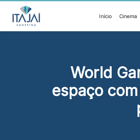
CEP:
Divulgue suas
88.301-
320
promoções no
Início
Cinema
Ver
shopping.
local
Chamar
Acessar
Uber
HORÁRIOS
ENDERE
Comodidades
Lojas
Rua Sa
Eventos
Seg - Sáb 10h às 22h
Cinema
– Itaja
World Gam
Vitrine
Dom 14h às 20h
virtual
Alimentação e Lazer
espaço com 
Seg - Sáb 10h às 22h
Dom 11h às 22h
Cinema
Seg - Dom A partir das 14h