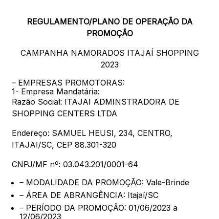
88.301-320
REGULAMENTO/PLANO DE OPERAÇÃO DA
Ver local
PROMOÇÃO
Chamar Uber
CAMPANHA NAMORADOS ITAJAÍ SHOPPING
2023
– EMPRESAS PROMOTORAS:
CONTATO
1- Empresa Mandatária:
(47) 3348-4609
Razão Social: ITAJAI ADMINSTRADORA DE
SHOPPING CENTERS LTDA
Endereço: SAMUEL HEUSI, 234, CENTRO,
ITAJAI/SC, CEP 88.301-320
Comodidades
Eventos
Cinema
CNPJ/MF nº: 03.043.201/0001-64
– MODALIDADE DA PROMOÇÃO: Vale-Brinde
– ÁREA DE ABRANGÊNCIA: Itajaí/SC
Vitrine virtual
– PERÍODO DA PROMOÇÃO: 01/06/2023 a
12/06/2023