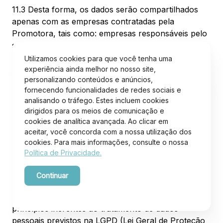
11.3 Desta forma, os dados serão compartilhados
apenas com as empresas contratadas pela
Promotora, tais como: empresas responsáveis pelo
sistema de bancos de dados, pela contabilidade,
pela auditoria, pela autorização e prestação de
Utilizamos cookies para que você tenha uma
contas da promoção junto à SRE/MF, pela
experiência ainda melhor no nosso site,
personalizando conteúdos e anúncios,
assessoria jurídica, todas com a finalidade exclusiva
fornecendo funcionalidades de redes sociais e
de executar e operacionalizar a presente
analisando o tráfego. Estes incluem cookies
promoção. Os dados também serão compartilhados
dirigidos para os meios de comunicação e
com a SRE/MF, órgão público responsável pela
cookies de analítica avançada. Ao clicar em
autorização, regulação e fiscalização das
aceitar, você concorda com a nossa utilização dos
promoções comerciais, no que se refere à
cookies. Para mais informações, consulte o nossa
legislação que regulamenta o tema.
Política de Privacidade.
11.4 Internamente, os dados dos participantes serão
Continuar
acessados somente por colaboradores da
Powered by WebsitePolicies
Promotora devidamente autorizados, respeitado os
princípios inerentes ao tratamento de dados
pessoais previstos na LGPD (Lei Geral de Proteção