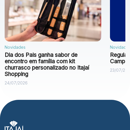
Novidades
Novidade
Dia dos Pais ganha sabor de
Regulam
encontro em família com kit
Campan
churrasco personalizado no Itajaí
23/07/20
Shopping
24/07/2026