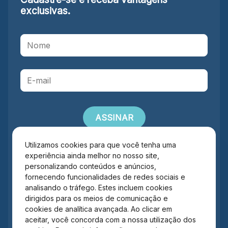
exclusivas.
Utilizamos cookies para que você tenha uma
Ao se cadastrar você confirma em receber informações
experiência ainda melhor no nosso site,
exclusivas e personalizadas. Mais informações em
Política de
personalizando conteúdos e anúncios,
Privacidade
.*
fornecendo funcionalidades de redes sociais e
analisando o tráfego. Estes incluem cookies
dirigidos para os meios de comunicação e
cookies de analítica avançada. Ao clicar em
aceitar, você concorda com a nossa utilização dos
Administração