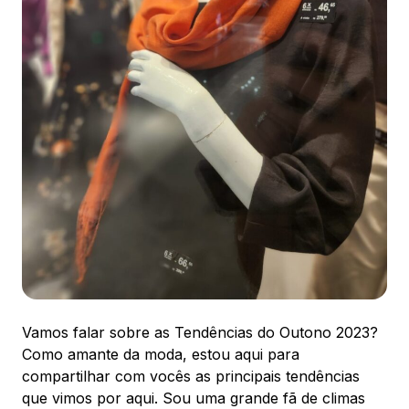
88.301-320
Ver local
Chamar Uber
CONTATO
(47) 3348-4609
Comodidades
Eventos
Cinema
Vamos falar sobre as Tendências do Outono 2023?
Como amante da moda, estou aqui para
compartilhar com vocês as principais tendências
Vitrine virtual
que vimos por aqui. Sou uma grande fã de climas