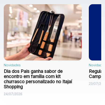
Novidades
Novidade
Dia dos Pais ganha sabor de
Regulam
encontro em família com kit
Campan
churrasco personalizado no Itajaí
23/07/20
Shopping
24/07/2026