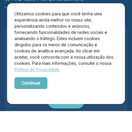
-
Utilizamos cookies para que você tenha uma
experiência ainda melhor no nosso site,
personalizando conteúdos e anúncios,
fornecendo funcionalidades de redes sociais e
Cadastre-se e receba
vantagens
analisando o tráfego. Estes incluem cookies
exclusivas.
dirigidos para os meios de comunicação e
cookies de analítica avançada. Ao clicar em
aceitar, você concorda com a nossa utilização dos
cookies. Para mais informações, consulte o nossa
Política de Privacidade.
Continuar
Powered by WebsitePolicies
Ao se cadastrar você confirma em receber informações
exclusivas e personalizadas. Mais informações em
Política de
Privacidade
.*