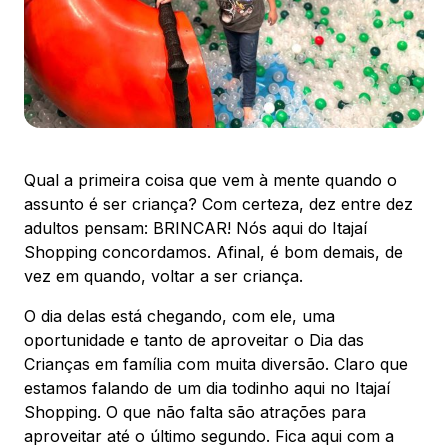
88.301-320
Ver local
Chamar Uber
CONTATO
Qual a primeira coisa que vem à mente quando o
(47) 3348-4609
assunto é ser criança? Com certeza, dez entre dez
adultos pensam: BRINCAR! Nós aqui do Itajaí
Shopping concordamos. Afinal, é bom demais, de
vez em quando, voltar a ser criança.
O dia delas está chegando, com ele, uma
Comodidades
Eventos
Cinema
oportunidade e tanto de aproveitar o Dia das
Crianças em família com muita diversão. Claro que
estamos falando de um dia todinho aqui no Itajaí
Shopping. O que não falta são atrações para
Vitrine virtual
aproveitar até o último segundo. Fica aqui com a