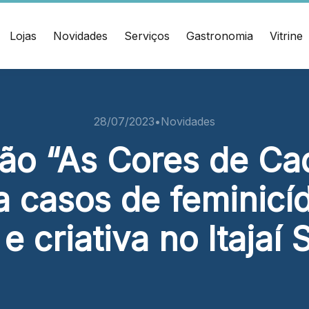
Lojas
Novidades
Serviços
Gastronomia
Vitrine
ÇO
CONTATO
muel Heusi, 234 Centro
(47) 3348-4609
28/07/2023
•
Novidades
í/SC CEP: 88.301-320
ão “As Cores de Ca
Ver local
a casos de feminicíd
Chamar Uber
 e criativa no Itajaí