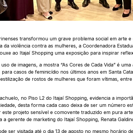
catarinenses transformou um grave problema social em arte e
a da violência contra as mulheres, a Coordenadora Estadu
ouxe ao Itajaí Shopping uma exposição para inspirar reflex
 uso de imagens, a mostra “As Cores de Cada Vida” é uma 
co para casos de feminicídio nos últimos anos em Santa Cat
 estilização de rostos de mulheres que foram vítimas, entr
iachuelo, no Piso L2 do Itajaí Shopping, evidencia a impo
edade, desta forma cada caso deixa de ser um número esta
r este projeto sensível e comovente traduzido em pura art
a a gerente de marketing do Itajaí Shopping, Renata Galdi
e ser visitada até o dia 13 de agosto no mesmo horário de