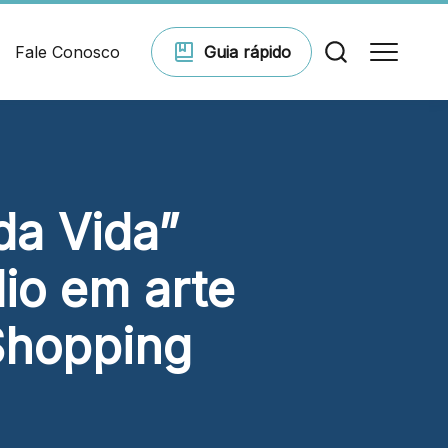
Fale Conosco
Guia
rápido
Comodidades
da Vida”
Eventos
io em arte
 Shopping
Cinema
Vitrine virtual