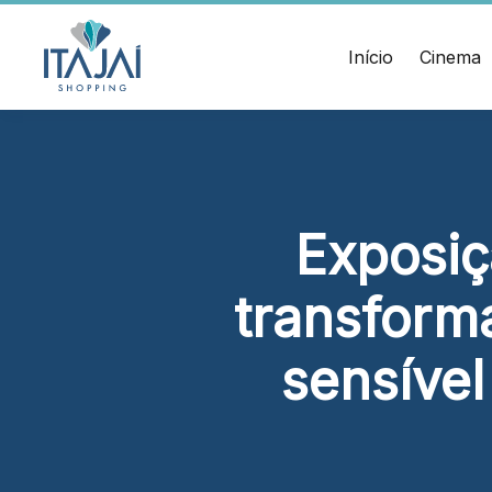
CEP:
Divulgue suas
88.301-
320
promoções no
Início
Cinema
Ver
shopping.
local
Chamar
Acessar
Uber
HORÁRIOS
ENDERE
Comodidades
Lojas
Rua Sa
Eventos
Seg - Sáb 10h às 22h
Cinema
– Itaja
Exposiç
Vitrine
Dom 14h às 20h
virtual
Alimentação e Lazer
transform
Seg - Sáb 10h às 22h
Dom 11h às 22h
sensível
Cinema
Seg - Dom A partir das 14h