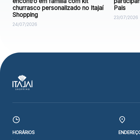
encontro em família com kit
particip
churrasco personalizado no Itajaí
Pais
Shopping
23/07/2026
24/07/2026
HORÁRIOS
ENDEREÇ