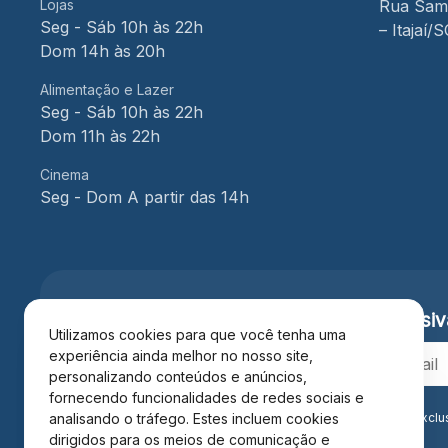
Lojas
Rua Samu
Seg - Sáb 10h às 22h
– Itajaí/
Dom 14h às 20h
Alimentação e Lazer
Seg - Sáb 10h às 22h
Dom 11h às 22h
Cinema
Seg - Dom A partir das 14h
Cadastre-se e receba
vantagens exclusiv
Utilizamos cookies para que você tenha uma
experiência ainda melhor no nosso site,
personalizando conteúdos e anúncios,
fornecendo funcionalidades de redes sociais e
Ao se cadastrar você confirma em receber informações exclu
analisando o tráfego. Estes incluem cookies
Privacidade
.*
dirigidos para os meios de comunicação e