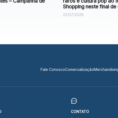
antes – Campanha de
raros e cultura pop ao It
Shopping neste final d
22/07/2026
Fale Conosco
Comercialização
Merchandisin
O
CONTATO