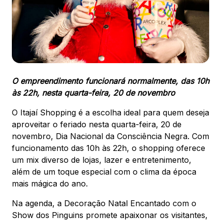
88.301-320
Ver local
Chamar Uber
O empreendimento funcionará normalmente, das 10h
CONTATO
às 22h, nesta quarta-feira, 20 de novembro
(47) 3348-4609
O Itajaí Shopping é a escolha ideal para quem deseja
aproveitar o feriado nesta quarta-feira, 20 de
novembro, Dia Nacional da Consciência Negra. Com
funcionamento das 10h às 22h, o shopping oferece
Comodidades
Eventos
Cinema
um mix diverso de lojas, lazer e entretenimento,
além de um toque especial com o clima da época
mais mágica do ano.
Na agenda, a Decoração Natal Encantado com o
Vitrine virtual
Show dos Pinguins promete apaixonar os visitantes,