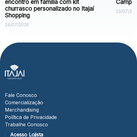
encontro em família com kit
Campan
churrasco personalizado no Itajaí
23/07/20
Shopping
24/07/2026
Fale Conosco
Comercialização
Merchandising
Política de Privacidade
Trabalhe Conosco
Acesso Lojista