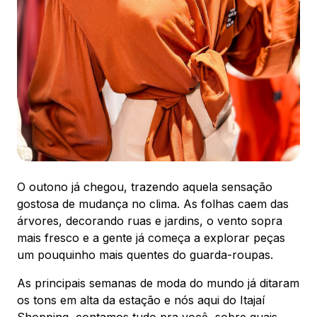
88.301-320
Ver local
Chamar Uber
CONTATO
(47) 3348-4609
O outono já chegou, trazendo aquela sensação
gostosa de mudança no clima. As folhas caem das
árvores, decorando ruas e jardins, o vento sopra
Comodidades
Eventos
Cinema
mais fresco e a gente já começa a explorar peças
um pouquinho mais quentes do guarda-roupas.
As principais semanas de moda do mundo já ditaram
Vitrine virtual
os tons em alta da estação e nós aqui do Itajaí